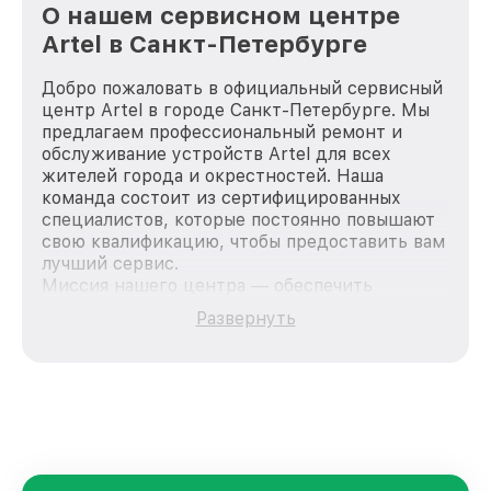
О нашем сервисном центре
Artel в Санкт-Петербурге
Добро пожаловать в официальный сервисный
центр Artel в городе Санкт-Петербурге. Мы
предлагаем профессиональный ремонт и
обслуживание устройств Artel для всех
жителей города и окрестностей. Наша
команда состоит из сертифицированных
специалистов, которые постоянно повышают
свою квалификацию, чтобы предоставить вам
лучший сервис.
Миссия нашего центра — обеспечить
качественный и доступный ремонт для
Развернуть
каждого пользователя продукции Artel, вне
зависимости от сложности поломки. Мы
стремимся к тому, чтобы каждый клиент был
удовлетворен скоростью и качеством
предоставляемых услуг. Наша цель — стать
лучшим сервисным центром Artel в городе
Санкт-Петербурге, постоянно повышая
уровень доверия и лояльности наших