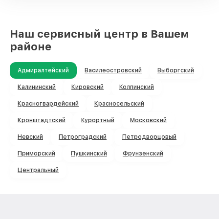
Наш сервисный центр в Вашем
районе
Адмиралтейский
Василеостровский
Выборгский
Калининский
Кировский
Колпинский
Красногвардейский
Красносельский
Кронштадтский
Курортный
Московский
Невский
Петроградский
Петродворцовый
Приморский
Пушкинский
Фрунзенский
Центральный