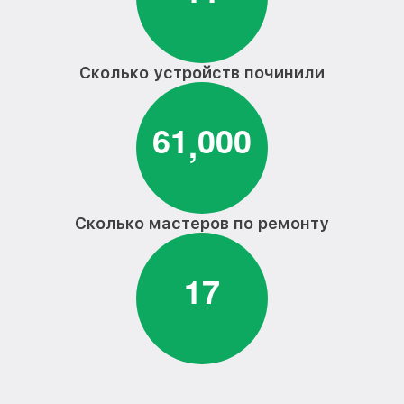
машины Artel
Замена пружин стиральной машины
от 1750₽
Artel
Сколько устройств починили
Замена верхнего противовеса
от 1600₽
стиральной машины Artel
6
1
0
0
0
,
Ремонт или замена дозатора моющих
от 750₽
средств стиральной машины Artel
Ремонт/замена датчика температуры
от 1100₽
стиральной машины Artel
Сколько мастеров по ремонту
Замена мотора стиральной машины
от 1800₽
Artel
1
7
Замена подшипников стиральной
от 2800₽
машины Artel
Замена амортизаторов стиральной
от 2000₽
машины Artel
Замена щёток стиральной машины Artel
от 1200₽