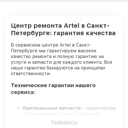
Замена крестовины стиральной машины
от 2750₽
Artel
Корпусный ремонт (замена резинок,
Центр ремонта Artel в Санкт-
креплений, кнопок) стиральной машины
от 850₽
Artel
Петербурге: гарантия качества
Ремонт платы управления
(восстановление) стиральной машины
от 2450₽
В сервисном центре Artel в Санкт-
Artel
Петербурге мы гарантируем высокое
качество ремонта и полную гарантию на
Замена ТЭН стиральной машины Artel
от 1200₽
услуги и запчасти для каждого клиента. Все
наши гарантии базируются на принципах
Замена блока управления стиральной
от 1800₽
ответственности.
машины Artel
Технические гарантии нашего
Замена УБЛ стиральной машины Artel
от 1100₽
сервиса:
Замена циркуляционного насоса
от 1800₽
стиральной машины Artel
Оригинальные запчасти
– гарантируем
Замена сливного шланга стиральной
использование только подлинных
от 1000₽
машины Artel
деталей.
Развернуть
Опытные специалисты
– их обучение и