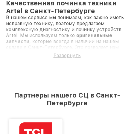
Качественная починка техники
Artel в Санкт-Петербурге
В нашем сервисе мы понимаем, как важно иметь
исправную технику, поэтому предлагаем
комплексную диагностику и починку устройств
Artel. Мы используем только
оригинальные
запчасти
, которые всегда в наличии на нашем
складе в Санкт-Петербурге. Это позволяет нам
быстро приступить к ремонту сразу после
Развернуть
диагностики, не теряя времени на ожидание
комплектующих.
Частые неисправности техники
Artel и их решение
Техника Artel, как и любая другая, может
столкнуться с различными проблемами. Мы
Партнеры нашего СЦ в Санкт-
предлагаем профессиональные решения для
Петербурге
следующих поломок:
Стиральная машина не запускается
—
проводим диагностику и при необходимости
заменяем неисправные элементы.
Телевизор не показывает изображение
—
выявляем и исправляем проблемы с экраном